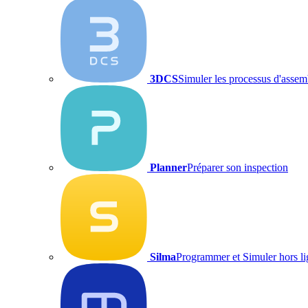
3DCS
Simuler les processus d'assemb
Planner
Préparer son inspection
Silma
Programmer et Simuler hors l