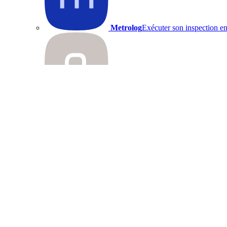
Metrolog
Exécuter son inspection en
QDM
Quality Data Management
Inspection Flow
Gérez l'ensemble du processus d'inspec
Expertise
Technologie 5 axes
Inspection Path Planning
Point Cloud Inspection
Analyse GD&T
Analyse statistique
Éditeur de rapport
Technologie 5 axes
Inspection Path Planning
Point Cloud Inspection
Analyse GD&T
Analyse statistique
Éditeur de rapport