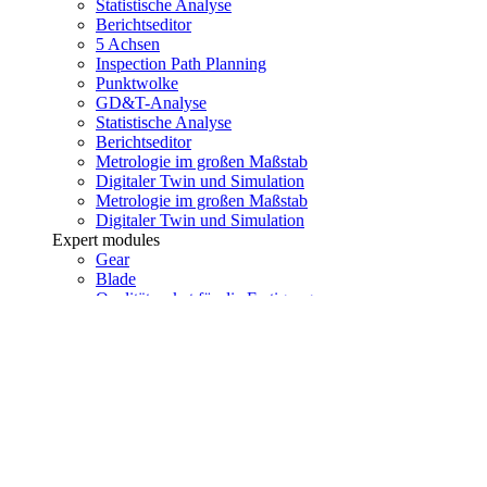
Statistische Analyse
Berichtseditor
5 Achsen
Inspection Path Planning
Punktwolke
GD&T-Analyse
Statistische Analyse
Berichtseditor
Metrologie im großen Maßstab
Digitaler Twin und Simulation
Metrologie im großen Maßstab
Digitaler Twin und Simulation
Expert modules
Gear
Blade
Qualitätspaket für die Fertigung
Gear
Blade
Qualitätspaket für die Fertigung
Addons
i-Monitor
i-Remote
i-Supervision
i-Holo
i-Monitor