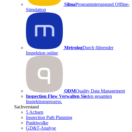
Silma
Programmierungund Offline-
Simulation
Metrolog
Durch führender
Inspektion online
QDM
Quality Data Management
Inspection Flow Verwalten Sie
den gesamten
Inspektionsprozess.
Sachverstand
5 Achsen
Inspection Path Planning
Punktwolke
GD&T-Analyse