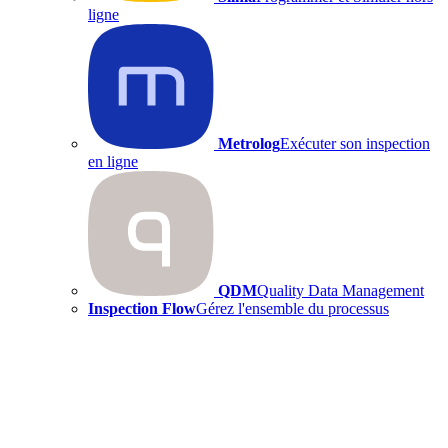
ligne
Metrolog
Exécuter son inspection
en ligne
QDM
Quality Data Management
Inspection Flow
Gérez l'ensemble du processus
d'inspection
Expertise
Technologie 5 axes
Inspection Path Planning
Point Cloud Inspection
Analyse GD&T
Analyse statistique