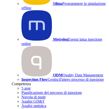
Silma
Programmere la simulazione
offline
Metrolog
Esegui latua ispezione
online
QDM
Quality Data Management
Inspection Flow
Gestiscil'intero processo di ispezione
Competenza
5 asse
Pianificazione del percorso di ispezione
Nuvola di punti
Analisi GD&T
Analisi statistica