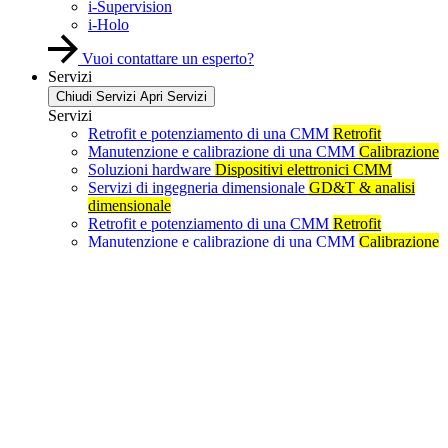
i-Supervision
i-Holo
Vuoi contattare un esperto?
Servizi
Chiudi Servizi
Apri Servizi
Servizi
Retrofit e potenziamento di una CMM
Retrofit
Manutenzione e calibrazione di una CMM
Calibrazione
Soluzioni hardware
Dispositivi elettronici CMM
Servizi di ingegneria dimensionale
GD&T & analisi
dimensionale
Retrofit e potenziamento di una CMM
Retrofit
Manutenzione e calibrazione di una CMM
Calibrazione
Soluzioni hardware
Dispositivi elettronici CMM
Servizi di ingegneria dimensionale
GD&T & analisi
dimensionale
Supporto completo per le vostre sfide di misura e qualità
dimensionale
Supporto
Chiudi Supporto
Apri Supporto
Supporto
Linea diretta
24 lingue
Formazione