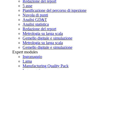
Redazione del report
5 asse
Pianificazione del percorso di ispezione
Nuvola di punti
Analisi GD&T
Analisi statistica
Redazione del report
Metrologia su larga scala
Gemello digitale e simulazione
Metrologia su larga scala
Gemello digitale e simulazione
Expert modules
Ingranaggio
Lama
Manufacturing Quality Pack
Ingranaggio
Lama
Manufacturing Quality Pack
Componenti aggiuntivi
i-Monitor
i-Remote
i-Supervision
i-Holo
i-Monitor
i-Remote