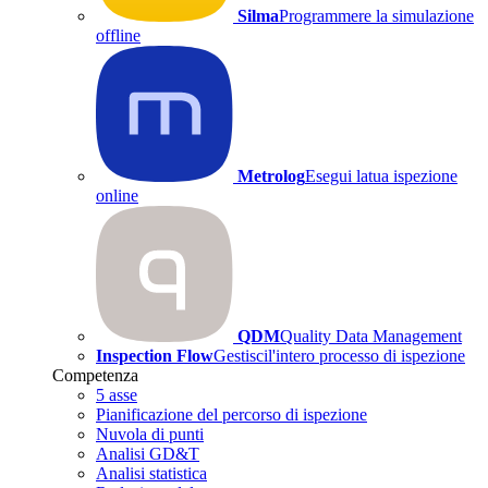
Silma
Programmere la simulazione
offline
Metrolog
Esegui latua ispezione
online
QDM
Quality Data Management
Inspection Flow
Gestiscil'intero processo di ispezione
Competenza
5 asse
Pianificazione del percorso di ispezione
Nuvola di punti
Analisi GD&T
Analisi statistica