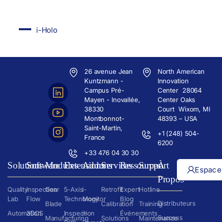
i-Holo
26 avenue Jean
North American
Kuntzmann -
Innovation
Campus Pré-
Center 28064
Mayen - Inovallée,
Center Oaks
38330
Court Wixom, MI
Montbonnot-
48393 – USA
Saint-Martin,
+1 (248) 504-
France
6200
+33 476 04 30 30
Solutions
Software
Modules
Extensions
Addons
Services
Ressources
Support
À
Espace 
Propos
Quality
Inspection
Gear
5-Axis
i-
Retrofit
Expert
Hotline
Lab
Flow
Technology
Monitor
Blog
Distributeurs
Blade
Calibration
Training
Automation
3DCS
Inspection
i-
Événements
Success
Manufacturing
Solutions
Maintenance