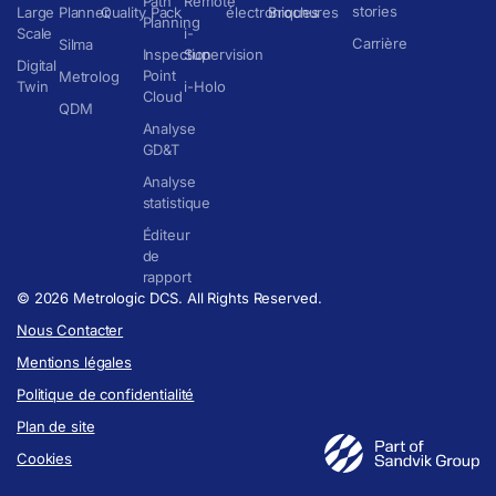
Path
Remote
stories
Large
Planner
Quality Pack
électroniques
Brochures
Planning
Scale
i-
Carrière
Silma
Inspection
Supervision
Digital
Point
Metrolog
Twin
i-Holo
Cloud
QDM
Analyse
GD&T
Analyse
statistique
Éditeur
de
rapport
© 2026 Metrologic DCS. All Rights Reserved.
Nous Contacter
Mentions légales
Politique de confidentialité
Plan de site
Cookies