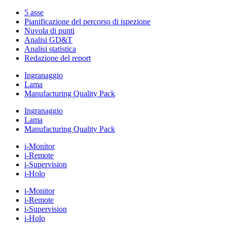
5 asse
Pianificazione del percorso di ispezione
Nuvola di punti
Analisi GD&T
Analisi statistica
Redazione del report
Ingranaggio
Lama
Manufacturing Quality Pack
Ingranaggio
Lama
Manufacturing Quality Pack
i-Monitor
i-Remote
i-Supervision
i-Holo
i-Monitor
i-Remote
i-Supervision
i-Holo