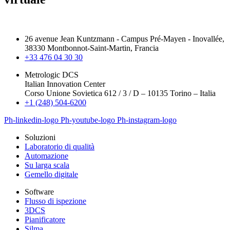
26 avenue Jean Kuntzmann - Campus Pré-Mayen - Inovallée,
38330 Montbonnot-Saint-Martin, Francia
+33 476 04 30 30
Metrologic DCS
Italian Innovation Center
Corso Unione Sovietica 612 / 3 / D – 10135 Torino – Italia
+1 (248) 504-6200
Ph-linkedin-logo
Ph-youtube-logo
Ph-instagram-logo
Soluzioni
Laboratorio di qualità
Automazione
Su larga scala
Gemello digitale
Software
Flusso di ispezione
3DCS
Pianificatore
Silma