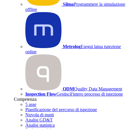
Silma
Programmere la simulazione
offline
Metrolog
Esegui latua ispezione
online
QDM
Quality Data Management
Inspection Flow
Gestiscil'intero processo di ispezione
Competenza
5 asse
Pianificazione del percorso di ispezione
Nuvola di punti
Analisi GD&T
Analisi statistica