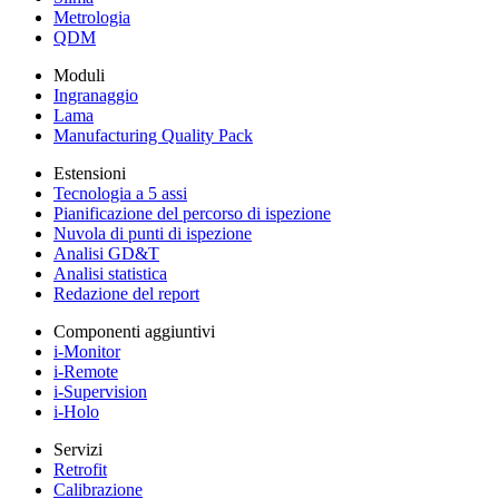
Metrologia
QDM
Moduli
Ingranaggio
Lama
Manufacturing Quality Pack
Estensioni
Tecnologia a 5 assi
Pianificazione del percorso di ispezione
Nuvola di punti di ispezione
Analisi GD&T
Analisi statistica
Redazione del report
Componenti aggiuntivi
i-Monitor
i-Remote
i-Supervision
i-Holo
Servizi
Retrofit
Calibrazione