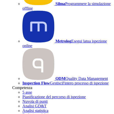
Silma
Programmere la simulazione
offline
Metrolog
Esegui latua ispezione
online
QDM
Quality Data Management
Inspection Flow
Gestiscil'intero processo di ispezione
Competenza
5 asse
Pianificazione del percorso di ispezione
Nuvola di punti
Analisi GD&T
Analisi statistica