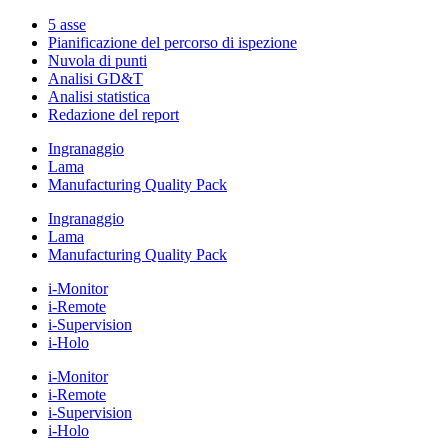
5 asse
Pianificazione del percorso di ispezione
Nuvola di punti
Analisi GD&T
Analisi statistica
Redazione del report
Ingranaggio
Lama
Manufacturing Quality Pack
Ingranaggio
Lama
Manufacturing Quality Pack
i-Monitor
i-Remote
i-Supervision
i-Holo
i-Monitor
i-Remote
i-Supervision
i-Holo