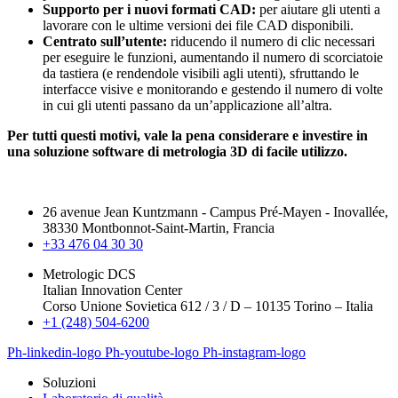
Supporto per i nuovi formati CAD:
per aiutare gli utenti a
lavorare con le ultime versioni dei file CAD disponibili.
Centrato sull’utente:
riducendo il numero di clic necessari
per eseguire le funzioni, aumentando il numero di scorciatoie
da tastiera (e rendendole visibili agli utenti), sfruttando le
interfacce visive e monitorando e gestendo il numero di volte
in cui gli utenti passano da un’applicazione all’altra.
Per tutti questi motivi, vale la pena considerare e investire in
una soluzione software di metrologia 3D di facile utilizzo.
26 avenue Jean Kuntzmann - Campus Pré-Mayen - Inovallée,
38330 Montbonnot-Saint-Martin, Francia
+33 476 04 30 30
Metrologic DCS
Italian Innovation Center
Corso Unione Sovietica 612 / 3 / D – 10135 Torino – Italia
+1 (248) 504-6200
Ph-linkedin-logo
Ph-youtube-logo
Ph-instagram-logo
Soluzioni