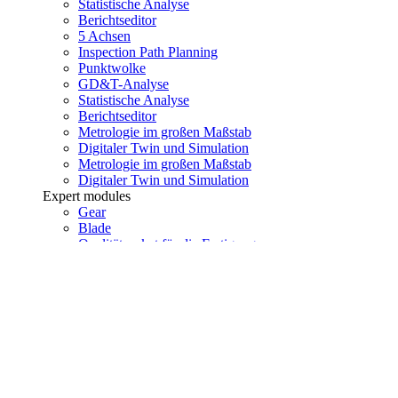
Statistische Analyse
Berichtseditor
5 Achsen
Inspection Path Planning
Punktwolke
GD&T-Analyse
Statistische Analyse
Berichtseditor
Metrologie im großen Maßstab
Digitaler Twin und Simulation
Metrologie im großen Maßstab
Digitaler Twin und Simulation
Expert modules
Gear
Blade
Qualitätspaket für die Fertigung
Gear
Blade
Qualitätspaket für die Fertigung
Addons
i-Monitor
i-Remote
i-Supervision
i-Holo
i-Monitor