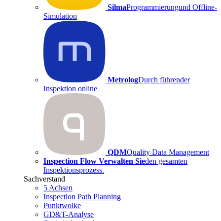
Silma
Programmierungund Offline-
Simulation
Metrolog
Durch führender
Inspektion online
QDM
Quality Data Management
Inspection Flow Verwalten Sie
den gesamten
Inspektionsprozess.
Sachverstand
5 Achsen
Inspection Path Planning
Punktwolke
GD&T-Analyse