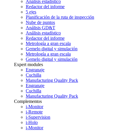
Análisis estadístico
Redactor del informe
5 ejes
Planificación de la ruta de inspección
Nube de puntos
Análisis GD&T
Análisis estadístico
Redactor del informe
Metrología a gran escala
Gemelo digital y simulación
Metrología a gran escala
Gemelo digital y simulación
Expert modules
Engranaje
Cuchilla
Manufacturing Quality Pack
Engranaje
Cuchilla
Manufacturing Quality Pack
Complementos
i-Monitor
i-Remote
i-Supervision
i-Holo
i-Monitor