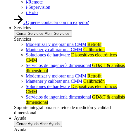
i-Remote
i-Supervision
i-Holo
¿Quieres contactar con un experto?
Servicios
Cerrar Servicios
Abrir Servicios
Servicios
Modernizar y mejorar una CMM
Retrofit
Mantener y calibrar una CMM
Calibración
Soluciones de hardware
Dispositivos electrónicos
CMM
Servicios de ingeniería dimensional
GD&T & análisis
dimensional
Modernizar y mejorar una CMM
Retrofit
Mantener y calibrar una CMM
Calibración
Soluciones de hardware
Dispositivos electrónicos
CMM
Servicios de ingeniería dimensional
GD&T & análisis
dimensional
Soporte integral para sus retos de medición y calidad
dimensional
Ayuda
Cerrar Ayuda
Abrir Ayuda
Ayuda